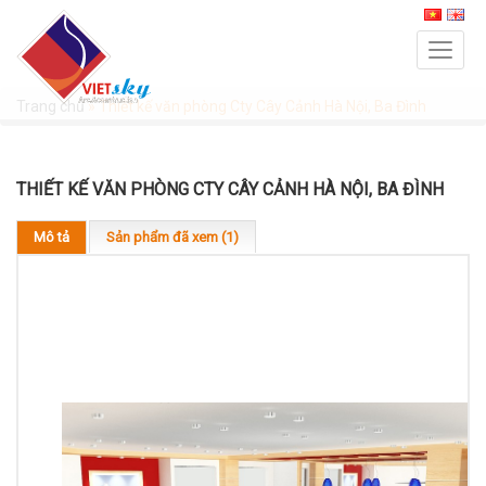
Trang chủ
»
Thiết kế văn phòng Cty Cây Cảnh Hà Nội, Ba Đình
THIẾT KẾ VĂN PHÒNG CTY CÂY CẢNH HÀ NỘI, BA ĐÌNH
Mô tả
Sản phẩm đã xem (1)
Thiết kế văn phòng Cty Cây Cảnh Hà
Nội, Ba Đình