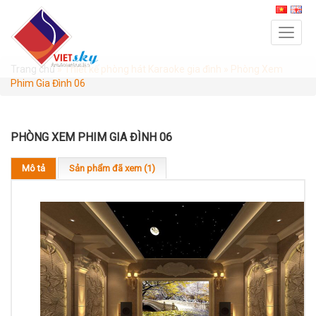
Trang chủ
»
Thiết kế phòng hát Karaoke gia đình
»
Phòng Xem
Phim Gia Đình 06
PHÒNG XEM PHIM GIA ĐÌNH 06
Mô tả
Sản phẩm đã xem (1)