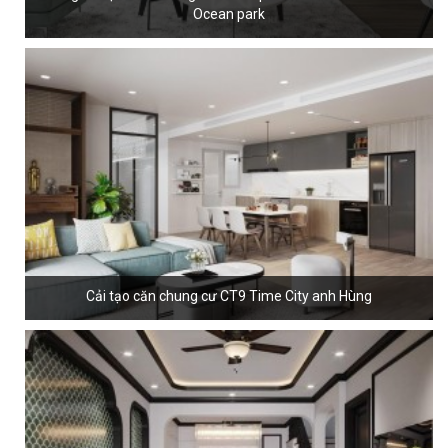
Ocean park
Cải tạo căn chung cư CT9 Time City anh Hùng