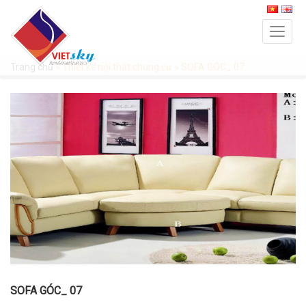
Trang chủ
»
Thiết kế nội thất chung cư
»
SOFA GÓC_ 07
SOFA GÓC_ 07