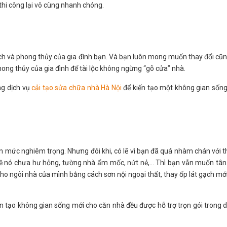
thi công lại vô cùng nhanh chóng.
ích và phong thủy của gia đình bạn. Và bạn luôn mong muốn thay đổi cũ
ong thủy của gia đình để tài lộc không ngừng “gõ cửa” nhà.
ng dịch vụ
cải tạo sửa chữa nhà Hà Nội
để kiến tạo một không gian sốn
 mức nghiêm trọng. Nhưng đôi khi, có lẽ vì bạn đã quá nhàm chán với th
 nó chưa hư hỏng, tường nhà ẩm mốc, nứt nẻ,... Thì bạn vẫn muốn tân
o ngôi nhà của mình bằng cách sơn nội ngoại thất, thay ốp lát gạch mới
 tạo không gian sống mới cho căn nhà đều được hỗ trợ trọn gói trong d