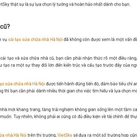
etSky thật sự là sự lựa chọn lý tưởng và hoàn hảo nhất dành cho bạn.
 cũ?
ch vụ
cải tạo sửa chữa nhà Hà Nội
đã không còn được xem là một vấn đề
h cải tạo và sửa chữa nhà cũ, bạn cần phải nhận thức rõ một điều rằng
ư tạo ra một sự thay đổi lớn đến kiến trúc và cấu tạo trước đây của ng
tạo sửa chữa nhà Hà Nội
được tiến hành đúng tiến độ, đảm bảo tiêu chí a
ông thì bạn cần phải dành nhiều thời gian cho việc tìm hiểu và lựa chọn m
ăn nhà mới khang trang, tăng trải nghiệm không gian sống lên một tầm c
muốn. Tuy nhiên, không phải ai cũng có đủ điều kiện về tài chính để thự
hữa nhà Hà Nội
trên thị trường,
VietSky
sẽ đưa ra một số trường hợp cũ