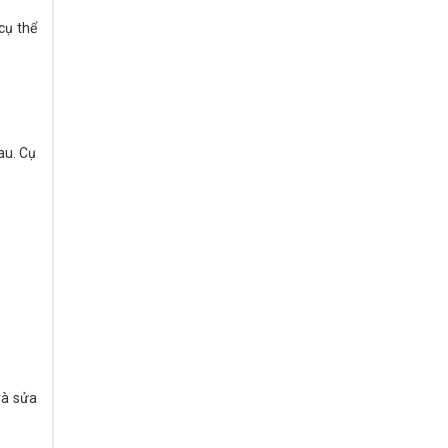
cụ thể
au. Cụ
và sửa