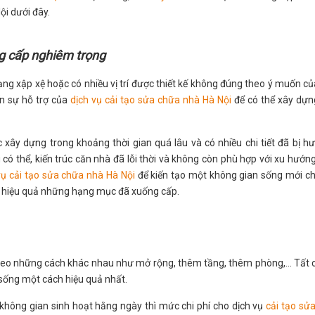
ội dưới đây.
ng cấp nghiêm trọng
ạng xập xệ hoặc có nhiều vị trí được thiết kế không đúng theo ý muốn củ
n sự hỗ trợ của
dịch vụ cải tạo sửa chữa nhà Hà Nội
để có thể xây dự
 xây dựng trong khoảng thời gian quá lâu và có nhiều chi tiết đã bị h
ó thể, kiến trúc căn nhà đã lỗi thời và không còn phù hợp với xu hướn
vụ cải tạo sửa chữa nhà Hà Nội
để kiến tạo một không gian sống mới c
à hiệu quả những hạng mục đã xuống cấp.
eo những cách khác nhau như mở rộng, thêm tầng, thêm phòng,... Tất 
sống một cách hiệu quả nhất.
không gian sinh hoạt hằng ngày thì mức chi phí cho dịch vụ
cải tạo sử