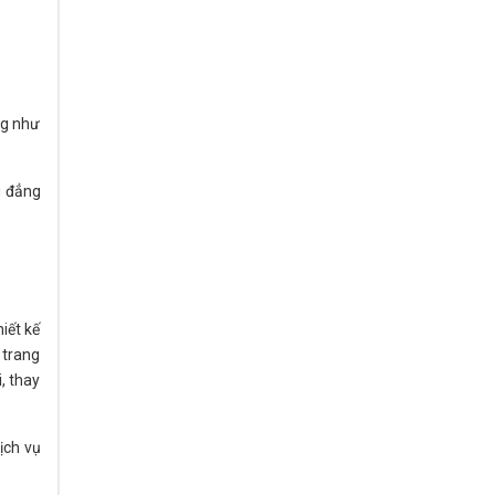
ng như
g đẳng
iết kế
 trang
, thay
ịch vụ