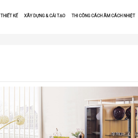
THIẾT KẾ
XÂY DỰNG & CẢI TẠO
THI CÔNG CÁCH ÂM CÁCH NHIỆT