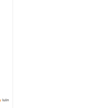
y
luôn