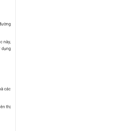
 đường
c này,
ử dụng
mà các
ên thị