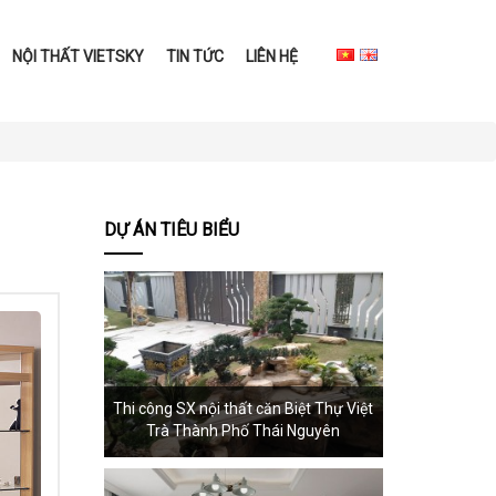
NỘI THẤT VIETSKY
TIN TỨC
LIÊN HỆ
DỰ ÁN TIÊU BIỂU
Thi công SX nội thất căn Biệt Thự Việt
Trà Thành Phố Thái Nguyên