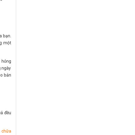
a bạn.
ng một
ư hỏng
g ngày
ho bản
cả đều
a chữa