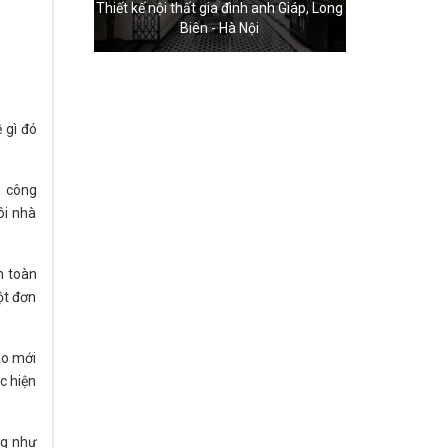
Thiết kế nội thất gia đình anh Giáp, Long
Biên - Hà Nội
 gì đó
, công
ôi nhà
n toàn
ột đơn
ao mới
c hiện
ng như